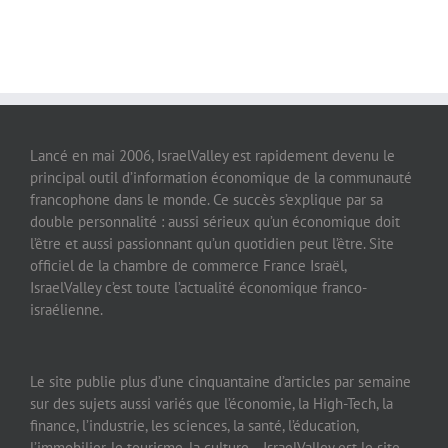
Lancé en mai 2006, IsraelValley est rapidement devenu le
principal outil d’information économique de la communauté
francophone dans le monde. Ce succès s’explique par sa
double personnalité : aussi sérieux qu’un économique doit
l’être et aussi passionnant qu’un quotidien peut l’être. Site
officiel de la chambre de commerce France Israël,
IsraelValley c’est toute l’actualité économique franco-
israélienne.
Le site publie plus d’une cinquantaine d’articles par semaine
sur des sujets aussi variés que l’économie, la High-Tech, la
finance, l’industrie, les sciences, la santé, l’éducation,
l’immobilier, le tourisme, la culture… IsraelValley est le site