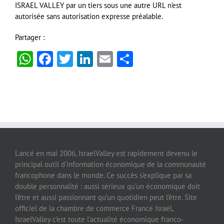
ISRAEL
VALLEY
par un tiers sous une autre
URL
n’est
autorisée sans autorisation expresse préalable.
Partager :
WhatsApp
Facebook
Twitter
LinkedIn
Email
Partager
Lancé en mai 2006, IsraelValley est rapidement devenu le
principal outil d’information économique de la communauté
francophone dans le monde. Ce succès s’explique par sa
double personnalité : aussi sérieux qu’un économique doit
l’être et aussi passionnant qu’un quotidien peut l’être. Site
officiel de la chambre de commerce France Israël,
IsraelValley c’est toute l’actualité économique franco-