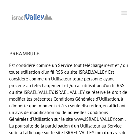
Passer
au
Ouvrir la barre d’outils
contenu
PREAMBULE
Est considéré comme un Service tout téléchargement et / ou
toute utilisation d’un fil
RSS
du site
ISRAEL
VALLEY
. Est
considéré comme un Utilisateur toute personne ayant
procédé au téléchargement et /ou à l’utilisation d’un fil
RSS
du site
ISRAEL
VALLEY
.
ISRAEL
VALLEY
se réserve le droit de
modifier les présentes Conditions Générales d’Utilisation, à
n’importe quel moment et à sa seule discrétion, en affichant
un avis de modification ou de nouvelles Conditions
Générales d’Utilisation sur le site www.
ISRAEL
VALLEY
.com .
La poursuite de la participation d’un Utilisateur au Service
suite à l’affichage sur le site
ISRAEL
VALLEY
.com d’un avis de