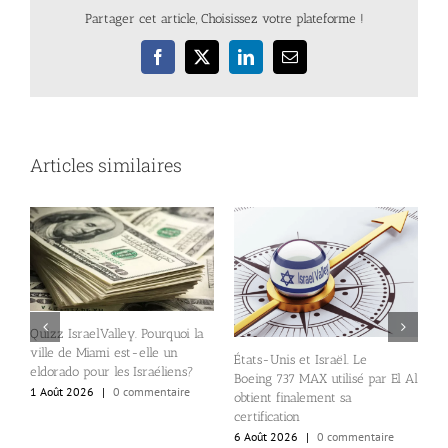
Partager cet article, Choisissez votre plateforme !
Facebook
X
LinkedIn
Email
Articles similaires
Quizz IsraelValley. Pourquoi la
ville de Miami est-elle un
États-Unis et Israël. Le
B
eldorado pour les Israéliens?
Boeing 737 MAX utilisé par El Al
d
1 Août 2026
|
0 commentaire
obtient finalement sa
a
certification
a
6 Août 2026
|
0 commentaire
5