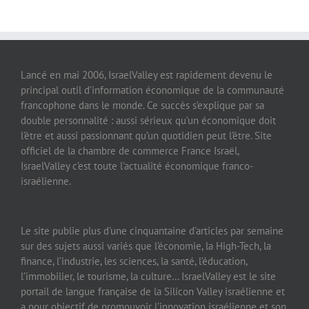
Lancé en mai 2006, IsraelValley est rapidement devenu le
principal outil d’information économique de la communauté
francophone dans le monde. Ce succès s’explique par sa
double personnalité : aussi sérieux qu’un économique doit
l’être et aussi passionnant qu’un quotidien peut l’être. Site
officiel de la chambre de commerce France Israël,
IsraelValley c’est toute l’actualité économique franco-
israélienne.
Le site publie plus d’une cinquantaine d’articles par semaine
sur des sujets aussi variés que l’économie, la High-Tech, la
finance, l’industrie, les sciences, la santé, l’éducation,
l’immobilier, le tourisme, la culture… IsraelValley est le site
portail de langue française de la Silicon Valley israélienne et
a pour objectif de promouvoir l’innovation israélienne et son