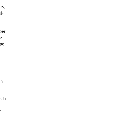
rs,
el-
per
ce
ipe
s,
nda.
e