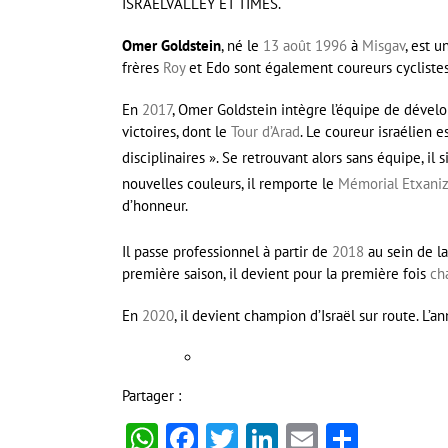
ISRAELVALLEY ET TIMES.
Omer Goldstein
, né le
13 août
1996
à
Misgav
, est u
frères
Roy
et Edo sont également coureurs cyclistes
En
2017
, Omer Goldstein intègre l’équipe de dével
victoires, dont le
Tour d’Arad
. Le coureur israélien e
disciplinaires ». Se retrouvant alors sans équipe, i
nouvelles couleurs, il remporte le
Mémorial Etxani
d’honneur.
Il passe professionnel à partir de
2018
au sein de l
première saison, il devient pour la première fois
ch
En
2020
, il devient champion d’Israël sur route. L’a
Partager :
WhatsApp
Facebook
Twitter
LinkedIn
Email
Partag