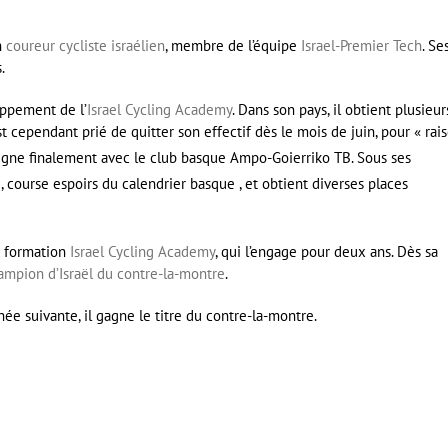
n
coureur cycliste
israélien
, membre de l’équipe
Israel-Premier Tech
. Se
.
oppement de l’
Israel Cycling Academy
. Dans son pays, il obtient plusieur
st cependant prié de quitter son effectif dès le mois de juin, pour « rai
l signe finalement avec le club basque Ampo-Goierriko TB
. Sous ses
z
, course espoirs du calendrier basque
, et obtient diverses places
a formation
Israel Cycling Academy
, qui l’engage pour deux ans
. Dès sa
ampion d’Israël du contre-la-montre
.
nnée suivante, il gagne le titre du contre-la-montre.
er