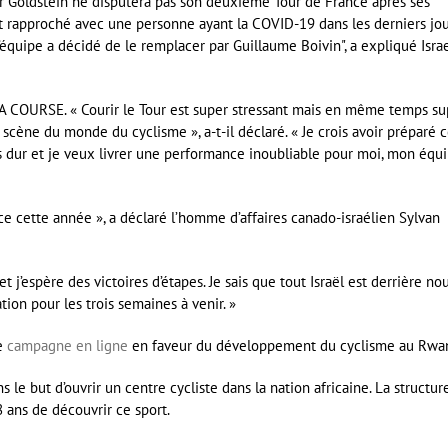
Goldstein ne disputera pas son deuxième Tour de France après ses
ct rapproché avec une personne ayant la COVID-19 dans les derniers jou
l’équipe a décidé de le remplacer par Guillaume Boivin
, a expliqué Isra
OURSE. « Courir le Tour est super stressant mais en même temps su
 scène du monde du cyclisme », a-t-il déclaré. « Je crois avoir préparé 
très dur et je veux livrer une performance inoubliable pour moi, mon équ
e cette année », a déclaré l’homme d’affaires canado-israélien Sylvan
 j’espère des victoires d’étapes. Je sais que tout Israël est derrière nou
tion pour les trois semaines à venir. »
ne
campagne en ligne
en faveur du développement du cyclisme au Rwa
 le but d’ouvrir un centre cycliste dans la nation africaine. La structur
8 ans de découvrir ce sport.