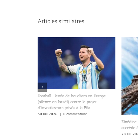
Articles similaires
de s’imposer
s espoirs du
Football : levée de boucliers en Europe
(silence en Israël) contre le projet
re
d’investisseurs privés à la Fifa.
30 Juil 2026
|
0 commentaire
Zinédine 
succède 
28 Juil 20