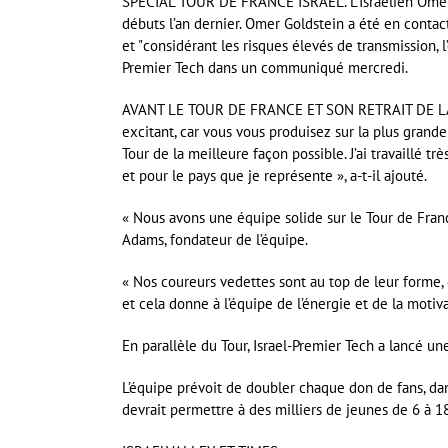
SPECIAL TOUR DE FRANCE ISRAËL. L’Israélien Omer 
débuts l’an dernier. Omer Goldstein a été en conta
et
considérant les risques élevés de transmission, 
Premier Tech dans un communiqué mercredi.
AVANT LE TOUR DE FRANCE ET SON RETRAIT DE LA C
excitant, car vous vous produisez sur la plus grande
Tour de la meilleure façon possible. J’ai travaillé 
et pour le pays que je représente », a-t-il ajouté.
« Nous avons une équipe solide sur le Tour de Franc
Adams, fondateur de l’équipe.
« Nos coureurs vedettes sont au top de leur forme, et
et cela donne à l’équipe de l’énergie et de la motiva
En parallèle du Tour, Israel-Premier Tech a lancé u
L’équipe prévoit de doubler chaque don de fans, dans
devrait permettre à des milliers de jeunes de 6 à 1