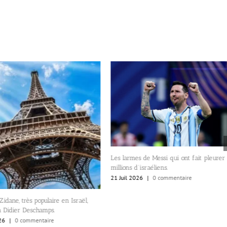
Les larmes de Messi qui ont fait pleurer
millions d’israéliens.
21 Juil 2026
|
0 commentaire
Zidane, très populaire en Israël,
à Didier Deschamps.
26
|
0 commentaire