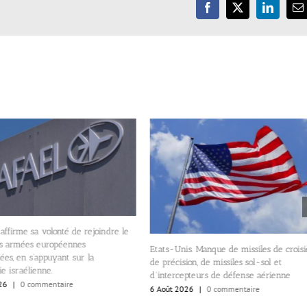
Facebook
X
LinkedIn
E
 affirme sa volonté de rejoindre le
es armées européennes
Etats-Unis. Manque de missiles de croisi
es, en s’appuyant sur la
de précision, de missiles sol-sol et
ie israélienne.
d’intercepteurs de défense aérienne
26
|
0 commentaire
6 Août 2026
|
0 commentaire