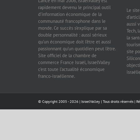
Lancé en mai 2006, IsraelValley est
rapidement devenu le principal outil
Le sit
d’information économique de la
d’artic
communauté francophone dans le
aussi v
monde. Ce succès s’explique par sa
Tech, l
double personnalité : aussi sérieux
la sant
qu’un économique doit l’être et aussi
tourism
passionnant qu’un quotidien peut l’être.
site po
Site officiel de la chambre de
Silicon
commerce France Israël, IsraelValley
object
c’est toute l’actualité économique
israél
franco-israélienne.
© Copyright 2005 -
2026 |
IsraelValley
| Tous droits réservés | R