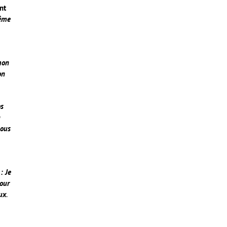
nt
même
mon
on
os
n
nous
: Je
Pour
ux
.