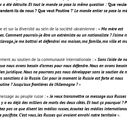
v a été détruite. Et tout le monde se pose la même question :
‘Que veule
ttendent-ils de nous ? Que veut Poutine ?’
Le monde entier se pose la 
e et sur la diversité au sein de la société ukrainienne : «
Ma mère est
ines. Comment pourrais-je être un extrémiste ou un nationaliste ? J’aime 
esclavage, je me battrai et défendrai ma maison, ma famille, ma ville et m
ment au soutien de la communauté internationale : «
Sans l’aide de n
a que nous avons besoin d’armes pour nous défendre. Nous en avons besoi
en juridique. Nous ne pourrons pas nous développer sans le soutien de 
s sanctions à la Russie. Car pour le moment la Russie est forte et nous
Poutine ? Jusqu’aux frontières de l’Allemagne ?
»
 message au peuple russe : «
Je veux transmettre ce message aux Russes 
Il y a eu déjà des milliers de morts des deux côtés. Et tout ça pourquoi ? 
tez pas ce que disent les médias russes, écoutez les médias internationa
pacifiste. C’est vous, les Russes qui avaient envahi notre territoire
».