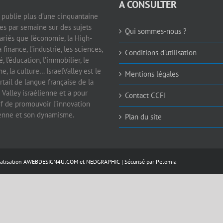
A CONSULTER
e publie plus d’une cinquantaine
les par semaine sur des sujets
Qui sommes-nous ?
ariés que l’économie, la High-
a finance, l’industrie, les sciences,
Conditions d’utilisation
é, l’éducation, l’immobilier, le
e, la culture… IsraelValley est le
Mentions légales
rtail de langue française de la
 Valley israélienne et a pour
Contact CCFI
if de promouvoir l’innovation
ienne et son dynamisme.
Plan du site
éalisation
AWEBDESIGN4U.COM
et
NEDGRAPHIC
| Sécurisé par
Pelomia