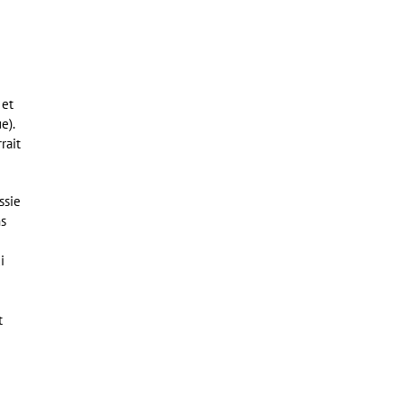
 et
e).
rait
ssie
ns
i
t