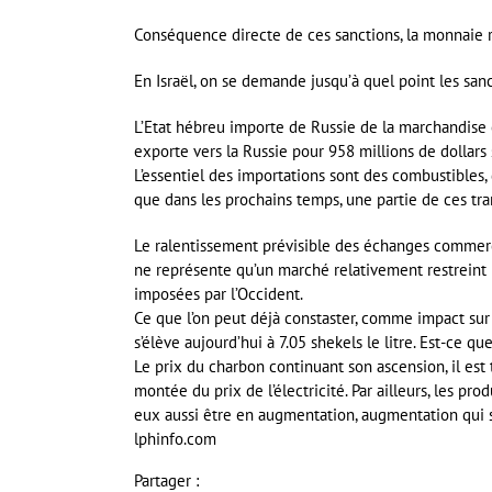
Conséquence directe de ces sanctions, la monnaie ru
En Israël, on se demande jusqu’à quel point les sanc
L’Etat hébreu importe de Russie de la marchandise e
exporte vers la Russie pour 958 millions de dollars 
L’essentiel des importations sont des combustibles,
que dans les prochains temps, une partie de ces tra
Le ralentissement prévisible des échanges commerci
ne représente qu’un marché relativement restreint p
imposées par l’Occident.
Ce que l’on peut déjà constaster, comme impact sur l
s’élève aujourd’hui à 7.05 shekels le litre. Est-ce q
Le prix du charbon continuant son ascension, il est
montée du prix de l’électricité. Par ailleurs, les pr
eux aussi être en augmentation, augmentation qui 
lphinfo.com
Partager :