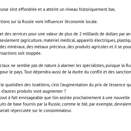
sse s’est effondrée et a atteint un niveau historiquement bas.
tions sur la Russie vont influencer l’économie locale.
t des services pour une valeur de plus de 2 milliards de dollars par an
seulement (agriculture, matériel médical, appareils électriques, plastiqu
 des minéraux, des métaux précieux, des produits agricoles et il se pour
nsactions soit stoppée.
aux ne semble pas de nature à alarmer les spécialistes, puisque la Ru
our le pays. Tout dépendra aussi de la durée du conflit et des sanctio
e quotidien des israéliens, c’est l’augmentation du prix de l’essence qu
ue d’autres produits vont augmenter ?
 tout à fait envisageable que l’on assiste prochainement à une nouvelle
oduits de base fournis par la Russie, comme le blé, par exemple, devraien
serait répercutée sur le consommateur.