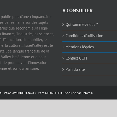
A CONSULTER
e publie plus d’une cinquantaine
les par semaine sur des sujets
Qui sommes-nous ?
ariés que l’économie, la High-
a finance, l’industrie, les sciences,
Conditions d’utilisation
é, l’éducation, l’immobilier, le
e, la culture… IsraelValley est le
Mentions légales
rtail de langue française de la
 Valley israélienne et a pour
Contact CCFI
if de promouvoir l’innovation
ienne et son dynamisme.
Plan du site
éalisation
AWEBDESIGN4U.COM
et
NEDGRAPHIC
| Sécurisé par
Pelomia