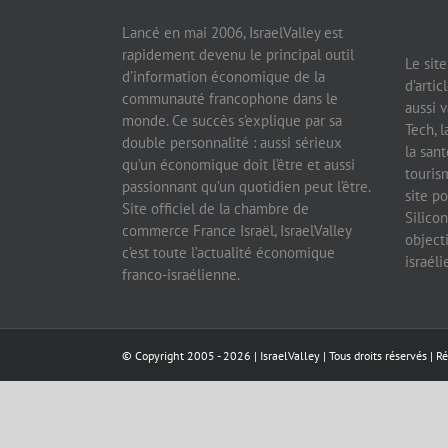
Lancé en mai 2006, IsraelValley est
rapidement devenu le principal outil
Le sit
d’information économique de la
d’artic
communauté francophone dans le
aussi v
monde. Ce succès s’explique par sa
Tech, l
double personnalité : aussi sérieux
la sant
qu’un économique doit l’être et aussi
tourism
passionnant qu’un quotidien peut l’être.
site po
Site officiel de la chambre de
Silicon
commerce France Israël, IsraelValley
object
c’est toute l’actualité économique
israél
franco-israélienne.
© Copyright 2005 -
2026 |
IsraelValley
| Tous droits réservés | R