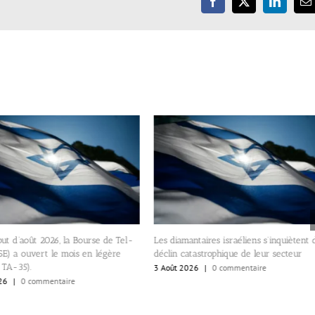
Facebook
X
LinkedIn
E
ut d’août 2026, la Bourse de Tel-
Les diamantaires israéliens s’inquiètent 
E) a ouvert le mois en légère
déclin catastrophique de leur secteur
e TA-35).
3 Août 2026
|
0 commentaire
26
|
0 commentaire