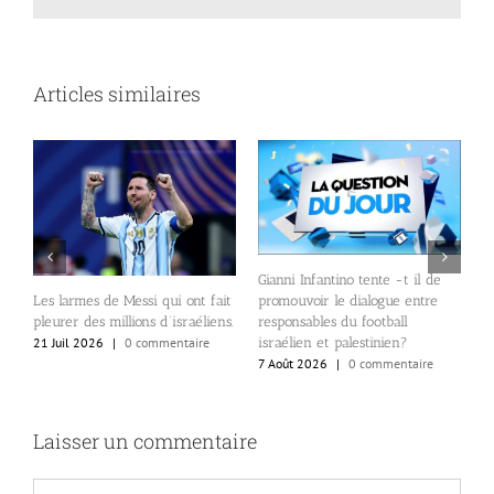
Articles similaires
Gianni Infantino tente -t il de
I
promouvoir le dialogue entre
s
Les larmes de Messi qui ont fait
responsables du football
g
pleurer des millions d’israéliens.
israélien et palestinien?
i
21 Juil 2026
|
0 commentaire
7 Août 2026
|
0 commentaire
7
Laisser un commentaire
Commentaire