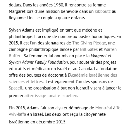
dollars. Dans les années 1980, il rencontre sa femme
Margaret lors d’une mission bénévole dans un
kibboutz
au
Royaume-Uni. Le couple a quatre enfants.
Sylvan Adams est impliqué en tant que mécène et
philanthrope. Il occupe de nombreux postes honorifiques. En
2015, il est l’un des signataires de
The Giving Pledge
, une
campagne philanthropique lancée par
Bill Gates
et
Warren
Buffett
. Sa femme et lui ont mis en place la
Margaret et
Sylvan Adams Family Foundation
, pour soutenir des projets
éducatifs et médicaux en Israël et au Canada. La fondation
offre des bourses de doctorat à l’
Académie israélienne des
sciences et lettres
. Il est également l’un des sponsors de
SpaceIL
, une organisation à but non lucratif visant à lancer le
premier
atterrissage lunaire israélien
.
Fin 2015, Adams fait son
alya
et déménage de
Montréal
à
Tel
Aviv-Jaffa
en Israël. Les deux ont reçu la citoyenneté
israélienne en
décembre 2015
.