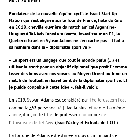
de 2024 à Paris.
Fondateur de la nouvelle équipe cycliste Israel Start Up
Nation qui s’est alignée sur le Tour de France, hôte du Giro
en 2018, cheville ouvrière du match amical Argentine-
Uruguay à Tel-Aviv l’année suivante, investisseur en F1, le
Québéco-Israélien Sylvan Adams ne s’en cache pas : il fait à
sa manière dans la « diplomatie sportive ».
« Le sport est un langage que tout le monde parle (…) et
utiliser le sport pour un objectif diplomatique positif comme
tisser des liens avec nos voisins au Moyen-Orient ou tenir un
match de football en Israël tient de la diplomatie sportive. Et
je plaide coupable à cette idée », fait-il valoir.
En 2019, Sylvan Adams est considéré par
The Jerusalem Post
e
comme la
35
personnalité juive la plus influente
. La même
année, il reçoit le titre de professeur honoraire de
l’
Université de Tel Aviv
.
(IsraelValley et Extraits de T.O.I.)
La fortune de Adams est estimée à plus d’un milliard de