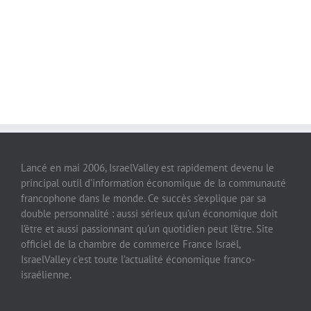
Lancé en mai 2006, IsraelValley est rapidement devenu le
principal outil d’information économique de la communauté
francophone dans le monde. Ce succès s’explique par sa
double personnalité : aussi sérieux qu’un économique doit
l’être et aussi passionnant qu’un quotidien peut l’être. Site
officiel de la chambre de commerce France Israël,
IsraelValley c’est toute l’actualité économique franco-
israélienne.