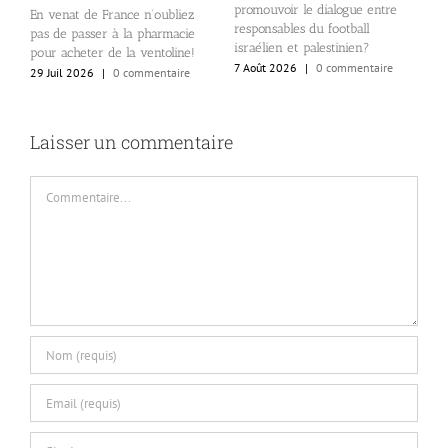
promouvoir le dialogue entre
s
En venat de France n’oubliez
responsables du football
g
pas de passer à la pharmacie
israélien et palestinien?
i
pour acheter de la ventoline!
7 Août 2026
|
0 commentaire
7
29 Juil 2026
|
0 commentaire
Laisser un commentaire
Commentaire