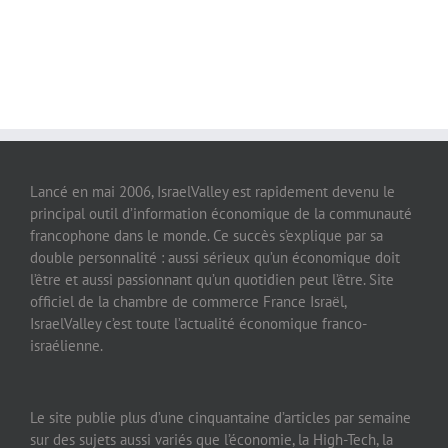
Lancé en mai 2006, IsraelValley est rapidement devenu le
principal outil d’information économique de la communauté
francophone dans le monde. Ce succès s’explique par sa
double personnalité : aussi sérieux qu’un économique doit
l’être et aussi passionnant qu’un quotidien peut l’être. Site
officiel de la chambre de commerce France Israël,
IsraelValley c’est toute l’actualité économique franco-
israélienne.
Le site publie plus d’une cinquantaine d’articles par semaine
sur des sujets aussi variés que l’économie, la High-Tech, la