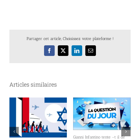
Partager cet article, Choisissez votre plateforme !
Facebook
X
LinkedIn
Email
Articles similaires
Gianni Infantino tente -t il de
I