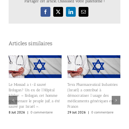
Partager cet article, Choisissez votre plateforme !
Facebook
X
LinkedIn
Email
Articles similaires
Teva Pharmaceutical Industries
al
(Israël) a contribué à
omme
démocratiser l’usage des
En venat de France n’oubliez
a été
médicaments génériques en
pas de passer à la pharmacie
France.
pour acheter de la ventoline!
e
29 Juil 2026
|
0 commentaire
29 Juil 2026
|
0 commentaire