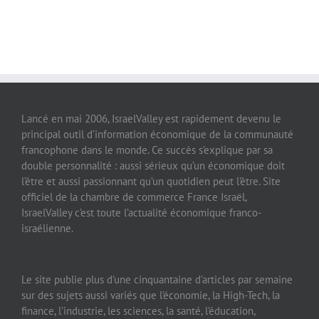
Lancé en mai 2006, IsraelValley est rapidement devenu le
principal outil d’information économique de la communauté
francophone dans le monde. Ce succès s’explique par sa
double personnalité : aussi sérieux qu’un économique doit
l’être et aussi passionnant qu’un quotidien peut l’être. Site
officiel de la chambre de commerce France Israël,
IsraelValley c’est toute l’actualité économique franco-
israélienne.
Le site publie plus d’une cinquantaine d’articles par semaine
sur des sujets aussi variés que l’économie, la High-Tech, la
finance, l’industrie, les sciences, la santé, l’éducation,
l’immobilier, le tourisme, la culture… IsraelValley est le site
portail de langue française de la Silicon Valley israélienne et
a pour objectif de promouvoir l’innovation israélienne et son
dynamisme.