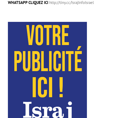
WHATSAPP CLIQUEZ ICI
http://tiny.cc/IsrajInfoIsrael