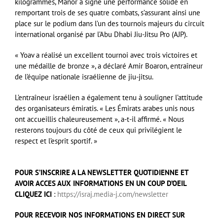
kilogrammes, Manor a signé une performance solide en
remportant trois de ses quatre combats, s’assurant ainsi une
place sur le podium dans l’un des tournois majeurs du circuit
international organisé par l’Abu Dhabi Jiu-Jitsu Pro (AJP).
« Yoav a réalisé un excellent tournoi avec trois victoires et
une médaille de bronze », a déclaré Amir Boaron, entraîneur
de l’équipe nationale israélienne de jiu-jitsu.
L’entraîneur israélien a également tenu à souligner l’attitude
des organisateurs émiratis. « Les Émirats arabes unis nous
ont accueillis chaleureusement », a-t-il affirmé. « Nous
resterons toujours du côté de ceux qui privilégient le
respect et l’esprit sportif. »
POUR S’INSCRIRE A LA NEWSLETTER QUOTIDIENNE ET
AVOIR ACCES AUX INFORMATIONS EN UN COUP D’OEIL
CLIQUEZ ICI
:
https://israj.media-j.com/newsletter
POUR RECEVOIR NOS INFORMATIONS EN DIRECT SUR