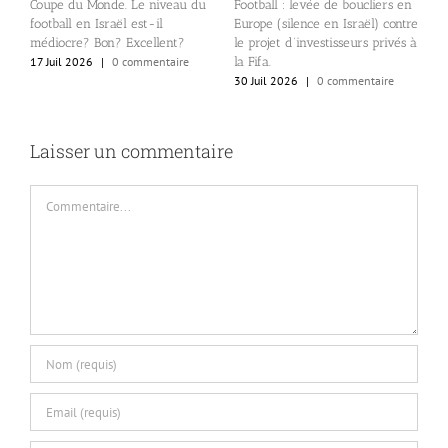
Coupe du Monde. Le niveau du
Football : levée de boucliers en
football en Israël est-il
Europe (silence en Israël) contre
médiocre? Bon? Excellent?
le projet d’investisseurs privés à
la Fifa.
17 Juil 2026
|
0 commentaire
Z
30 Juil 2026
|
0 commentaire
e
D
2
Laisser un commentaire
Commentaire