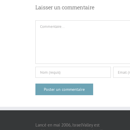
Commentaire
Lancé en mai 2006, IsraelValley est
rapidement devenu le principal outil
Le sit
d’information économique de la
d’artic
communauté francophone dans le
aussi v
monde. Ce succès s’explique par sa