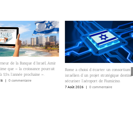
hoisi d’écarter un consortium
 d’un projet stratégique destiné à
 l’aéroport de Fiumicino.
Une hausse record des homicides et des
26
|
0 commentaire
règlements de comptes gangrène les vill
arabes
6 Août 2026
|
0 commentaire