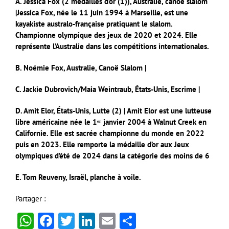
A. Jessica Fox (2 médailles d’or (1)), Australie, canoë slalom
|
Jessica Fox, née le 11 juin 1994 à Marseille, est une
kayakiste australo-française pratiquant le slalom.
Championne olympique des jeux de 2020 et 2024. Elle
représente l’Australie dans les compétitions internationales.
B. Noémie Fox, Australie, Canoë Slalom |
C. Jackie Dubrovich/Maia Weintraub, États-Unis, Escrime |
D. Amit Elor, États-Unis, Lutte (2) | Amit Elor est une lutteuse
libre américaine née le 1ᵉʳ janvier 2004 à Walnut Creek en
Californie. Elle est sacrée championne du monde en 2022
puis en 2023. Elle remporte la médaille d’or aux Jeux
olympiques d’été de 2024 dans la catégorie des moins de 6
E. Tom Reuveny, Israël, planche à voile.
Partager :
WhatsApp
Facebook
Twitter
LinkedIn
Email
Partager