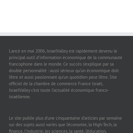
Lancé en mai 2006, IsraelValley est rapidement devenu le
principal outil d’information économique de la communauté
francophone dans le monde. Ce succès s’explique par sa
double personnalité : aussi sérieux qu’un économique doit
l’être et aussi passionnant qu’un quotidien peut l’être. Site
officiel de la chambre de commerce France Israël,
IsraelValley c’est toute l’actualité économique franco-
israélienne.
Le site publie plus d’une cinquantaine d’articles par semaine
sur des sujets aussi variés que l’économie, la High-Tech, la
finance, l’industrie, les sciences, la santé, l’éducation,