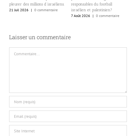
responsables du football
g
pleurer des millions d’israéliens.
israélien et palestinien?
i
21 Juil 2026
|
0 commentaire
7 Août 2026
|
0 commentaire
7
Laisser un commentaire
Commentaire