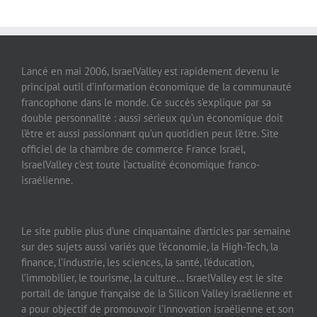
Lancé en mai 2006, IsraelValley est rapidement devenu le
principal outil d’information économique de la communauté
francophone dans le monde. Ce succès s’explique par sa
double personnalité : aussi sérieux qu’un économique doit
l’être et aussi passionnant qu’un quotidien peut l’être. Site
officiel de la chambre de commerce France Israël,
IsraelValley c’est toute l’actualité économique franco-
israélienne.
Le site publie plus d’une cinquantaine d’articles par semaine
sur des sujets aussi variés que l’économie, la High-Tech, la
finance, l’industrie, les sciences, la santé, l’éducation,
l’immobilier, le tourisme, la culture… IsraelValley est le site
portail de langue française de la Silicon Valley israélienne et
a pour objectif de promouvoir l’innovation israélienne et son