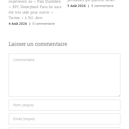
expérience au « Pain Quotidien
c
5 Août 2026
|
0 commentaire
», KFC, Disneyland Paris lui aura
.
(
été très utile pour ouvrir «
r
Tartine » à Tel-Aviv.
5
4 Août 2026
|
0 commentaire
Laisser un commentaire
Commentaire