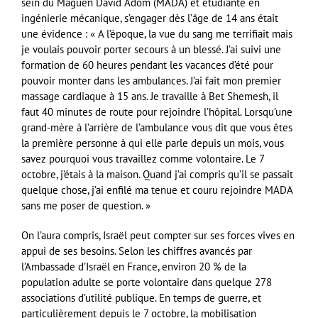
sein du Maguen David Adom (MADA) et étudiante en
ingénierie mécanique, s’engager dès l’âge de 14 ans était
une évidence : « A l’époque, la vue du sang me terrifiait mais
je voulais pouvoir porter secours à un blessé. J’ai suivi une
formation de 60 heures pendant les vacances d’été pour
pouvoir monter dans les ambulances. J’ai fait mon premier
massage cardiaque à 15 ans. Je travaille à Bet Shemesh, il
faut 40 minutes de route pour rejoindre l’hôpital. Lorsqu’une
grand-mère à l’arrière de l’ambulance vous dit que vous êtes
la première personne à qui elle parle depuis un mois, vous
savez pourquoi vous travaillez comme volontaire. Le 7
octobre, j’étais à la maison. Quand j’ai compris qu’il se passait
quelque chose, j’ai enfilé ma tenue et couru rejoindre MADA
sans me poser de question. »
On l’aura compris, Israël peut compter sur ses forces vives en
appui de ses besoins. Selon les chiffres avancés par
l’Ambassade d’Israël en France, environ 20 % de la
population adulte se porte volontaire dans quelque 278
associations d’utilité publique. En temps de guerre, et
particulièrement depuis le 7 octobre, la mobilisation