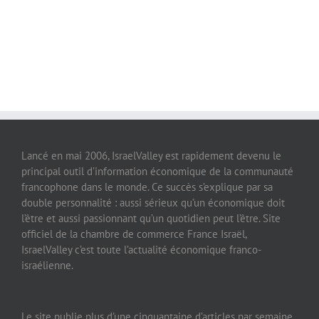
Lancé en mai 2006, IsraelValley est rapidement devenu le
principal outil d’information économique de la communauté
francophone dans le monde. Ce succès s’explique par sa
double personnalité : aussi sérieux qu’un économique doit
l’être et aussi passionnant qu’un quotidien peut l’être. Site
officiel de la chambre de commerce France Israël,
IsraelValley c’est toute l’actualité économique franco-
israélienne.
Le site publie plus d’une cinquantaine d’articles par semaine