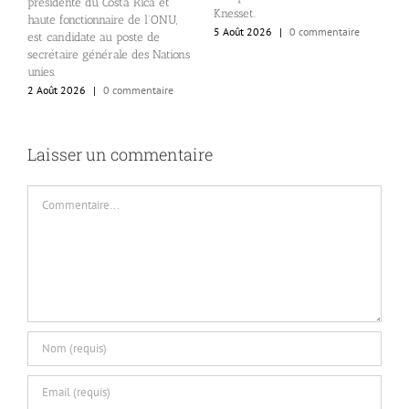
présidente du Costa Rica et
Knesset.
e
haute fonctionnaire de l’ONU,
5 Août 2026
|
0 commentaire
2
est candidate au poste de
secrétaire générale des Nations
unies.
2 Août 2026
|
0 commentaire
Laisser un commentaire
Commentaire