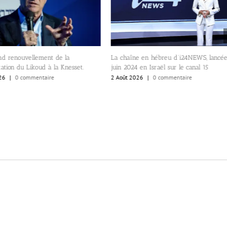
La chaîne en hébreu d’i24NEWS, lancé
nd renouvellement de la
juin 2024 en Israël sur le canal 15
ation du Likoud à la Knesset.
2 Août 2026
|
0 commentaire
26
|
0 commentaire