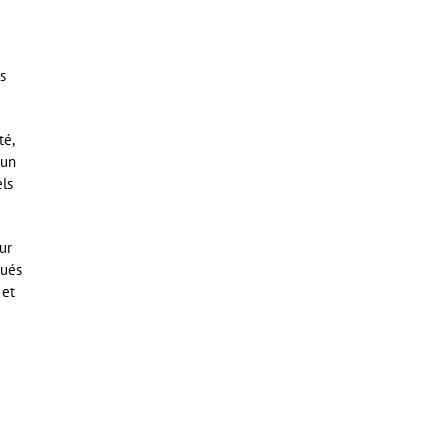
s
té,
 un
els
ur
qués
 et