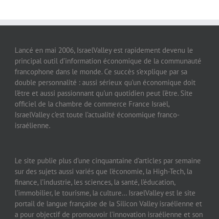
Lancé en mai 2006, IsraelValley est rapidement devenu le
principal outil d’information économique de la communauté
francophone dans le monde. Ce succès s’explique par sa
double personnalité : aussi sérieux qu’un économique doit
l’être et aussi passionnant qu’un quotidien peut l’être. Site
officiel de la chambre de commerce France Israël,
IsraelValley c’est toute l’actualité économique franco-
israélienne.
Le site publie plus d’une cinquantaine d’articles par semaine
sur des sujets aussi variés que l’économie, la High-Tech, la
finance, l’industrie, les sciences, la santé, l’éducation,
l’immobilier, le tourisme, la culture… IsraelValley est le site
portail de langue française de la Silicon Valley israélienne et
a pour objectif de promouvoir l’innovation israélienne et son