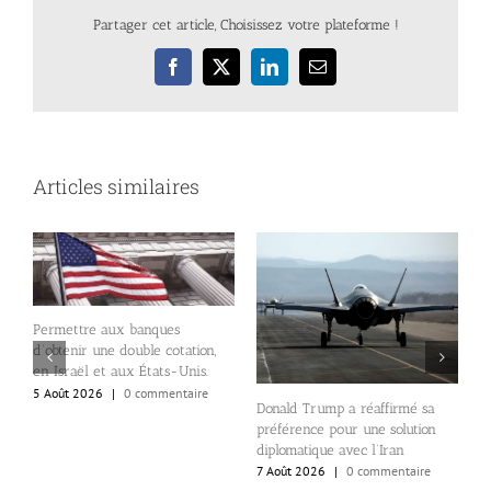
Partager cet article, Choisissez votre plateforme !
Facebook
X
LinkedIn
Email
Articles similaires
Permettre aux banques
d’obtenir une double cotation,
L
en Israël et aux États-Unis.
d
5 Août 2026
|
0 commentaire
«
Donald Trump a réaffirmé sa
r
e
préférence pour une solution
p
diplomatique avec l’Iran
7
7 Août 2026
|
0 commentaire