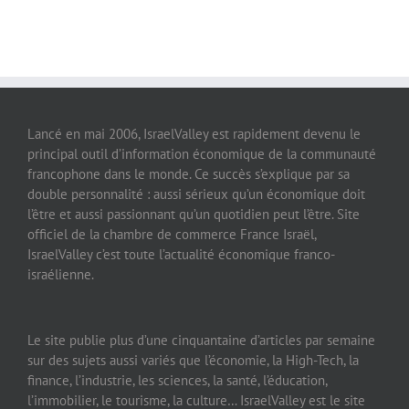
Lancé en mai 2006, IsraelValley est rapidement devenu le
principal outil d’information économique de la communauté
francophone dans le monde. Ce succès s’explique par sa
double personnalité : aussi sérieux qu’un économique doit
l’être et aussi passionnant qu’un quotidien peut l’être. Site
officiel de la chambre de commerce France Israël,
IsraelValley c’est toute l’actualité économique franco-
israélienne.
Le site publie plus d’une cinquantaine d’articles par semaine
sur des sujets aussi variés que l’économie, la High-Tech, la
finance, l’industrie, les sciences, la santé, l’éducation,
l’immobilier, le tourisme, la culture… IsraelValley est le site