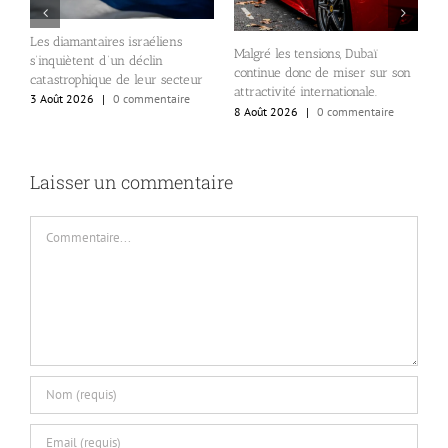
Les diamantaires israéliens
Malgré les tensions, Dubaï
É
s’inquiètent d’un déclin
continue donc de miser sur son
B
se
catastrophique de leur secteur
attractivité internationale.
o
3 Août 2026
|
0 commentaire
8 Août 2026
|
0 commentaire
c
6
Laisser un commentaire
Commentaire