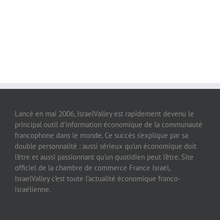
Lancé en mai 2006, IsraelValley est rapidement devenu le
principal outil d’information économique de la communauté
francophone dans le monde. Ce succès s’explique par sa
double personnalité : aussi sérieux qu’un économique doit
l’être et aussi passionnant qu’un quotidien peut l’être. Site
officiel de la chambre de commerce France Israël,
IsraelValley c’est toute l’actualité économique franco-
israélienne.