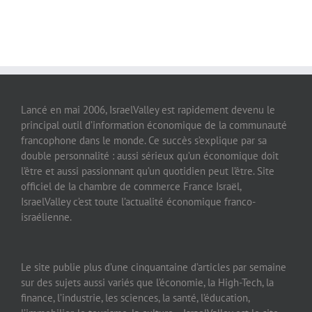
Lancé en mai 2006, IsraelValley est rapidement devenu le
principal outil d’information économique de la communauté
francophone dans le monde. Ce succès s’explique par sa
double personnalité : aussi sérieux qu’un économique doit
l’être et aussi passionnant qu’un quotidien peut l’être. Site
officiel de la chambre de commerce France Israël,
IsraelValley c’est toute l’actualité économique franco-
israélienne.
Le site publie plus d’une cinquantaine d’articles par semaine
sur des sujets aussi variés que l’économie, la High-Tech, la
finance, l’industrie, les sciences, la santé, l’éducation,