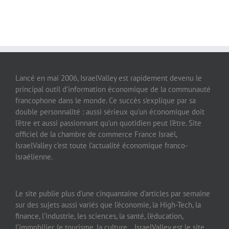
Lancé en mai 2006, IsraelValley est rapidement devenu le
principal outil d’information économique de la communauté
francophone dans le monde. Ce succès s’explique par sa
double personnalité : aussi sérieux qu’un économique doit
l’être et aussi passionnant qu’un quotidien peut l’être. Site
officiel de la chambre de commerce France Israël,
IsraelValley c’est toute l’actualité économique franco-
israélienne.
Le site publie plus d’une cinquantaine d’articles par semaine
sur des sujets aussi variés que l’économie, la High-Tech, la
finance, l’industrie, les sciences, la santé, l’éducation,
l’immobilier, le tourisme, la culture… IsraelValley est le site