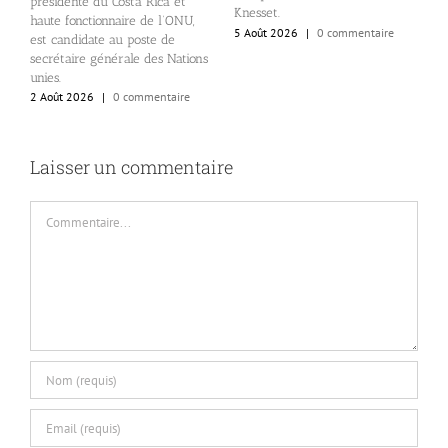
présidente du Costa Rica et
Knesset.
e
haute fonctionnaire de l’ONU,
5 Août 2026
|
0 commentaire
2
est candidate au poste de
secrétaire générale des Nations
unies.
2 Août 2026
|
0 commentaire
Laisser un commentaire
Commentaire