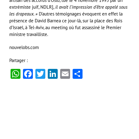
artisan des accords d’Oslo, tué le 4 novembre 1995 par un
extrémiste juif, NDLR],
il avait l’impression d’être appelé sous
les drapeaux. »
D’autres témoignages évoquent en effet la
présence de David Barnea ce jour-là, sur la place des Rois
d’Israël, à Tel-Aviv, au meeting où fut assassiné le Premier
ministre travailliste.
nouvelobs.com
Partager :
WhatsApp
Facebook
Twitter
LinkedIn
Email
Partager