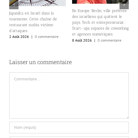
U
En Europe. Berlin, ville préférée
Japanika en Israël dans la
l
des israéliens qui quittent le
)
tourmente. Cette chaîne de
K
pays. Tech et entrepreneuriat :
s
restaurant sushis victime
5
Start-ups, espaces de coworking
d’attaques.
et agences numériques.
2 Août 2026
|
0 commentaire
8 Août 2026
|
0 commentaire
Laisser un commentaire
Commentaire