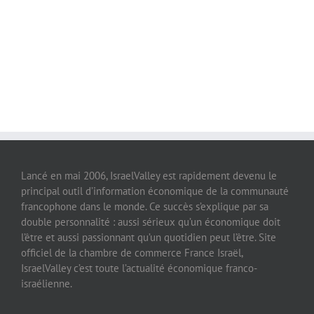
Lancé en mai 2006, IsraelValley est rapidement devenu le
principal outil d’information économique de la communauté
francophone dans le monde. Ce succès s’explique par sa
double personnalité : aussi sérieux qu’un économique doit
l’être et aussi passionnant qu’un quotidien peut l’être. Site
officiel de la chambre de commerce France Israël,
IsraelValley c’est toute l’actualité économique franco-
israélienne.