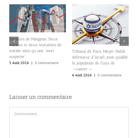
Services de Matignon. Deux
suicides et deux tentatives de
suicide ainsi qu’une “mort
Tribunal de Paris. Meyer Habib,
l
n
suspecte”.
défenseur d’Israël, avait qualifié
N
5 Août 2026
|
0 commentaire
la population de Gaza de
d
»cancer ».
d
6 Août 2026
|
0 commentaire
6
Laisser un commentaire
Commentaire