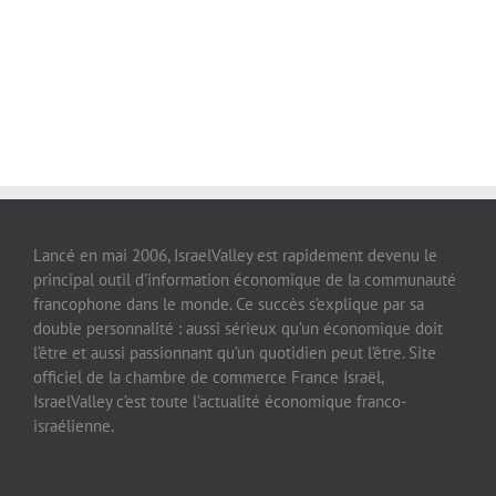
Lancé en mai 2006, IsraelValley est rapidement devenu le
principal outil d’information économique de la communauté
francophone dans le monde. Ce succès s’explique par sa
double personnalité : aussi sérieux qu’un économique doit
l’être et aussi passionnant qu’un quotidien peut l’être. Site
officiel de la chambre de commerce France Israël,
IsraelValley c’est toute l’actualité économique franco-
israélienne.