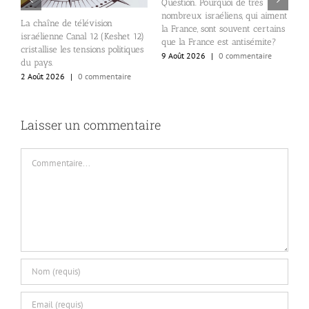
Question. Pourquoi de très
nombreux israéliens, qui aiment
E
La chaîne de télévision
24
la France, sont souvent certains
d
israélienne Canal 12 (Keshet 12)
que la France est antisémite?
p
cristallise les tensions politiques
9 Août 2026
|
0 commentaire
S
du pays.
e
2 Août 2026
|
0 commentaire
8
Laisser un commentaire
Commentaire