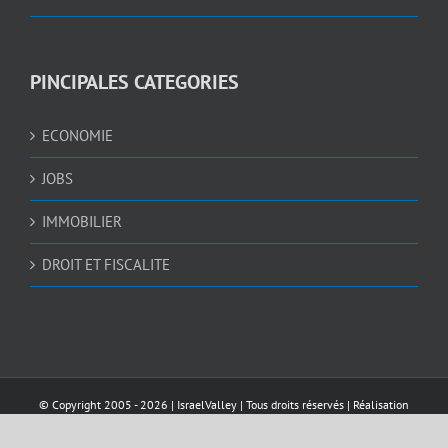
PINCIPALES CATEGORIES
ECONOMIE
JOBS
IMMOBILIER
DROIT ET FISCALITE
© Copyright 2005 -
2026 |
IsraelValley
| Tous droits réservés | Réalisation
AWEBDESIGN4U.COM
et
NEDGRAPHIC
| Sécurisé par
Pelomia