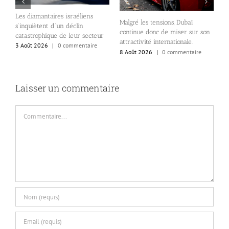
Les diamantaires israéliens
Malgré les tensions, Dubaï
É
s’inquiètent d’un déclin
continue donc de miser sur son
B
se
catastrophique de leur secteur
attractivité internationale.
o
3 Août 2026
|
0 commentaire
8 Août 2026
|
0 commentaire
c
6
Laisser un commentaire
Commentaire