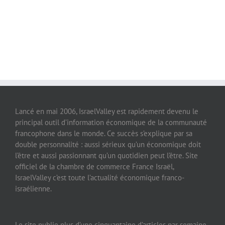
Lancé en mai 2006, IsraelValley est rapidement devenu le
principal outil d’information économique de la communauté
francophone dans le monde. Ce succès s’explique par sa
double personnalité : aussi sérieux qu’un économique doit
l’être et aussi passionnant qu’un quotidien peut l’être. Site
officiel de la chambre de commerce France Israël,
IsraelValley c’est toute l’actualité économique franco-
israélienne.
Le site publie plus d’une cinquantaine d’articles par semaine