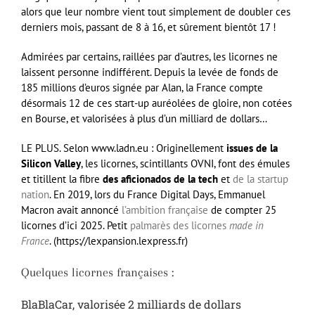
alors que leur nombre vient tout simplement de doubler ces
derniers mois, passant de 8 à 16, et sûrement bientôt 17 !
Admirées par certains, raillées par d’autres, les licornes ne
laissent personne indifférent. Depuis la levée de fonds de
185 millions d’euros signée par Alan, la France compte
désormais 12 de ces start-up auréolées de gloire, non cotées
en Bourse, et valorisées à plus d’un milliard de dollars…
LE PLUS. Selon www.ladn.eu : Originellement
issues de la
Silicon Valley
, les licornes, scintillants OVNI, font des émules
et titillent la fibre
des aficionados de la tech
et
de la startup
nation
. En 2019, lors du France Digital Days, Emmanuel
Macron avait annoncé
l’ambition française
de compter 25
licornes d’ici 2025. Petit
palmarès des licornes
made in
France
. (https://lexpansion.lexpress.fr)
Quelques licornes françaises :
BlaBlaCar, valorisée 2 milliards de dollars