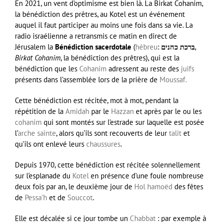
En 2021, un vent d’optimisme est bien là. La Birkat Cohanim,
la bénédiction des prêtres, au Kotel est un événement
auquel il faut participer au moins une fois dans sa vie. La
radio israélienne a retransmis ce matin en direct de
Jérusalem la
Bénédiction sacerdotale
(
hébreu
:
ברכת כהנים
,
Birkat Cohanim
, la bénédiction des prêtres), qui est la
bénédiction que les
Cohanim
adressent au reste des
juifs
présents dans l’assemblée lors de la prière de
Moussaf.
Cette bénédiction est récitée, mot à mot, pendant la
répétition de la
Amidah
par le
Hazzan
et après par le ou les
cohanim
qui sont montés sur l’estrade sur laquelle est posée
l’
arche sainte
, alors qu’ils sont recouverts de leur
talit
et
qu’ils ont enlevé leurs
chaussures
.
Depuis 1970, cette bénédiction est récitée solennellement
sur l’esplanade du
Kotel
en présence d’une foule nombreuse
deux fois par an, le deuxième jour de
Hol hamoëd
des fêtes
de
Pessa’h
et de
Souccot
.
Elle est décalée si ce jour tombe un
Chabbat
: par exemple à