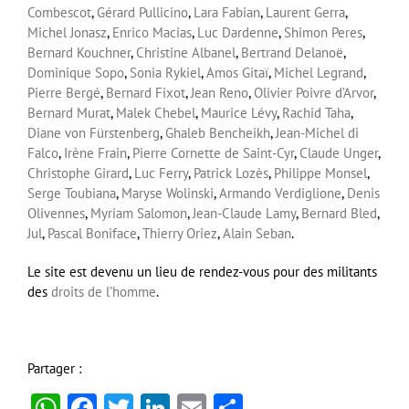
Combescot
,
Gérard Pullicino
,
Lara Fabian
,
Laurent Gerra
,
Michel Jonasz
,
Enrico Macias
,
Luc Dardenne
,
Shimon Peres
,
Bernard Kouchner
,
Christine Albanel
,
Bertrand Delanoë
,
Dominique Sopo
,
Sonia Rykiel
,
Amos Gitaï
,
Michel Legrand
,
Pierre Bergé
,
Bernard Fixot
,
Jean Reno
,
Olivier Poivre d’Arvor
,
Bernard Murat
,
Malek Chebel
,
Maurice Lévy
,
Rachid Taha
,
Diane von Fürstenberg
,
Ghaleb Bencheikh
,
Jean-Michel di
Falco
,
Irène Frain
,
Pierre Cornette de Saint-Cyr
,
Claude Unger
,
Christophe Girard
,
Luc Ferry
,
Patrick Lozès
,
Philippe Monsel
,
Serge Toubiana
,
Maryse Wolinski
,
Armando Verdiglione
,
Denis
Olivennes
,
Myriam Salomon
,
Jean-Claude Lamy
,
Bernard Bled
,
Jul
,
Pascal Boniface
,
Thierry Oriez
,
Alain Seban
.
Le site est devenu un lieu de rendez-vous pour des militants
des
droits de l’homme
.
Partager :
WhatsApp
Facebook
Twitter
LinkedIn
Email
Partager