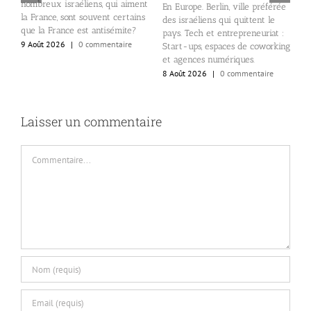
nombreux israéliens, qui aiment
En Europe. Berlin, ville préférée
la France, sont souvent certains
des israéliens qui quittent le
)
que la France est antisémite?
pays. Tech et entrepreneuriat :
s
9 Août 2026
|
0 commentaire
Start-ups, espaces de coworking
et agences numériques.
8 Août 2026
|
0 commentaire
Laisser un commentaire
Commentaire