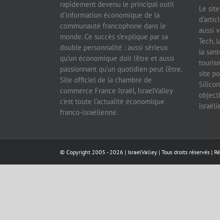
rapidement devenu le principal outil
Le sit
d’information économique de la
d’artic
communauté francophone dans le
aussi v
monde. Ce succès s’explique par sa
Tech, l
double personnalité : aussi sérieux
la sant
qu’un économique doit l’être et aussi
tourism
passionnant qu’un quotidien peut l’être.
site po
Site officiel de la chambre de
Silicon
commerce France Israël, IsraelValley
object
c’est toute l’actualité économique
israél
franco-israélienne.
© Copyright 2005 -
2026 |
IsraelValley
| Tous droits réservés | R