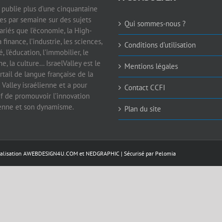
e publie plus d’une cinquantaine
les par semaine sur des sujets
Qui sommes-nous ?
ariés que l’économie, la High-
a finance, l’industrie, les sciences,
Conditions d’utilisation
é, l’éducation, l’immobilier, le
e, la culture… IsraelValley est le
Mentions légales
rtail de langue française de la
 Valley israélienne et a pour
Contact CCFI
if de promouvoir l’innovation
ienne et son dynamisme.
Plan du site
éalisation
AWEBDESIGN4U.COM
et
NEDGRAPHIC
| Sécurisé par
Pelomia