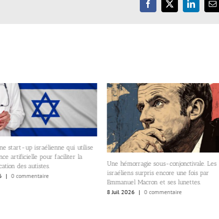
Facebook
X
LinkedIn
E
ne start-up israélienne qui utilise
ence artificielle pour faciliter la
Une hémorragie sous-conjonctivale. Les
tion des autistes.
israéliens surpris encore une fois par
6
|
0 commentaire
Emmanuel Macron et ses lunettes.
8 Juil 2026
|
0 commentaire