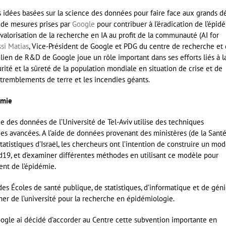
s idées basées sur la science des données pour faire face aux grands dé
e de mesures prises par
Google
pour contribuer à l’éradication de l’épid
alorisation de la recherche en IA au profit de la communauté (AI for
ssi Matias
, Vice-Président de Google et PDG du centre de recherche et
lien de R&D de Google joue un rôle important dans ses efforts liés à l
urité et la sûreté de la population mondiale en situation de crise et de
 tremblements de terre et les incendies géants.
émie
nce des données de l’Université de Tel-Aviv utilise des techniques
ques avancées. A l’aide de données provenant des ministères (de la Santé
tatistiques d’Israël, les chercheurs ont l’intention de construire un mo
id19, et d’examiner différentes méthodes en utilisant ce modèle pour
ent de l’épidémie.
des Écoles de santé publique, de statistiques, d’informatique et de gén
ner de l’université pour la recherche en épidémiologie.
 Google ai décidé d’accorder au Centre cette subvention importante en