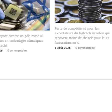
Perte de compétitivité pour les
exportateurs du hightech israélien qui
’impose comme un pôle mondial
reçoivent moins de shekels pour leurs
ion en technologies climatiques
facturations en $.
tech)
6 Août 2026
|
0 commentaire
26
|
0 commentaire