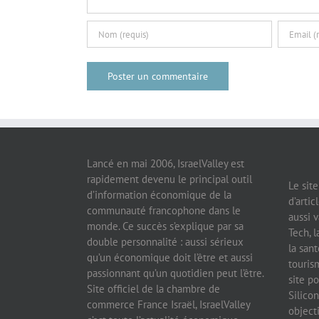
Lancé en mai 2006, IsraelValley est
rapidement devenu le principal outil
Le sit
d’information économique de la
d’artic
communauté francophone dans le
aussi v
monde. Ce succès s’explique par sa
Tech, l
double personnalité : aussi sérieux
la sant
qu’un économique doit l’être et aussi
tourism
passionnant qu’un quotidien peut l’être.
site po
Site officiel de la chambre de
Silicon
commerce France Israël, IsraelValley
object