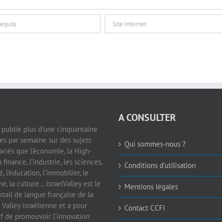
A CONSULTER
e publie plus d’une cinquantaine
les par semaine sur des sujets
Qui sommes-nous ?
ariés que l’économie, la High-
a finance, l’industrie, les sciences,
Conditions d’utilisation
é, l’éducation, l’immobilier, le
e, la culture… IsraelValley est le
Mentions légales
rtail de langue française de la
 Valley israélienne et a pour
Contact CCFI
if de promouvoir l’innovation