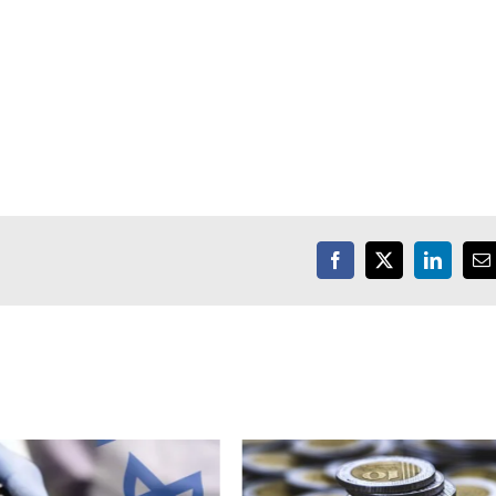
Facebook
X
LinkedIn
E