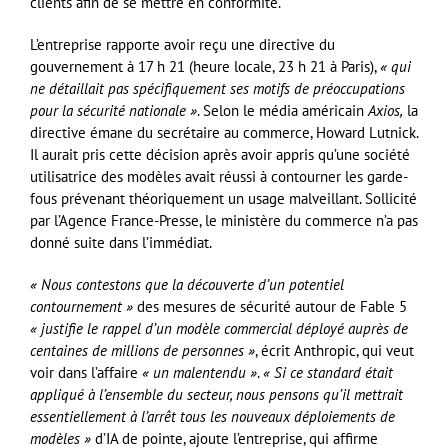
clients afin de se mettre en conformité.
L’entreprise rapporte avoir reçu une directive du
gouvernement à 17 h 21 (heure locale, 23 h 21 à Paris),
« qui
ne détaillait pas spécifiquement ses motifs de préoccupations
pour la sécurité nationale »
. Selon le média américain
Axios,
la
directive émane du secrétaire au commerce, Howard Lutnick.
Il aurait pris cette décision après avoir appris qu’une société
utilisatrice des modèles avait réussi à contourner les garde-
fous prévenant théoriquement un usage malveillant. Sollicité
par l’Agence France-Presse, le ministère du commerce n’a pas
donné suite dans l’immédiat.
« Nous contestons que la découverte d’un potentiel
contournement »
des mesures de sécurité autour de Fable 5
« justifie le rappel d’un modèle commercial déployé auprès de
centaines de millions de personnes »
, écrit Anthropic, qui veut
voir dans l’affaire
« un malentendu »
.
« Si ce standard était
appliqué à l’ensemble du secteur, nous pensons qu’il mettrait
essentiellement à l’arrêt tous les nouveaux déploiements de
modèles »
d’IA de pointe, ajoute l’entreprise, qui affirme