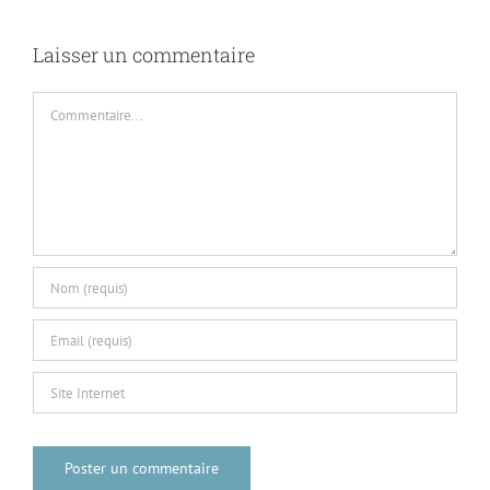
so
9
Laisser un commentaire
Commentaire