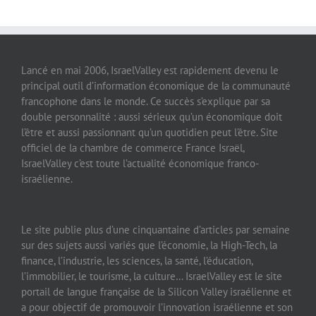
Lancé en mai 2006, IsraelValley est rapidement devenu le
principal outil d’information économique de la communauté
francophone dans le monde. Ce succès s’explique par sa
double personnalité : aussi sérieux qu’un économique doit
l’être et aussi passionnant qu’un quotidien peut l’être. Site
officiel de la chambre de commerce France Israël,
IsraelValley c’est toute l’actualité économique franco-
israélienne.
Le site publie plus d’une cinquantaine d’articles par semaine
sur des sujets aussi variés que l’économie, la High-Tech, la
finance, l’industrie, les sciences, la santé, l’éducation,
l’immobilier, le tourisme, la culture… IsraelValley est le site
portail de langue française de la Silicon Valley israélienne et
a pour objectif de promouvoir l’innovation israélienne et son