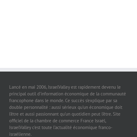
Lancé en mai 2006, IsraelValley est rapidement devenu le
principal outil d’information économique de la communauté
francophone dans le monde. Ce succès s’explique par sa
double personnalité : aussi sérieux qu’un économique doit
l’être et aussi passionnant qu’un quotidien peut l’être. Site
officiel de la chambre de commerce France Israël,
IsraelValley c’est toute l’actualité économique franco-
israélienne.