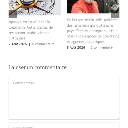
U
En Europe. Berlin, ville préférée
Japanika en Israël dans la
l
des israéliens qui quittent le
)
tourmente. Cette chaîne de
K
pays. Tech et entrepreneuriat :
s
restaurant sushis victime
5
Start-ups, espaces de coworking
d’attaques.
et agences numériques.
2 Août 2026
|
0 commentaire
8 Août 2026
|
0 commentaire
Laisser un commentaire
Commentaire