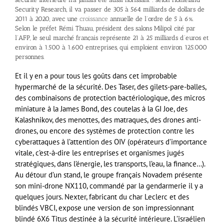
Security Research, il va passer de 305 à 564 milliards de dollars de
2011 à 2020, avec une
croissance
annuelle de l’ordre de 5 à 6%.
Selon le préfet Rémi Thuau, président des salons Milipol cité par
l’AFP, le seul marché français représente 21 à 25 milliards d’euros et
environ à 1.500 à 1.600 entreprises, qui emploient environ 125.000
personnes.
Et il y en a pour tous les goûts dans cet improbable
hypermarché de la sécurité. Des Taser, des gilets-pare-balles,
des combinaisons de protection bactériologique, des micros
miniature à la James Bond, des coutelas à la GI Joe, des
Kalashnikov, des menottes, des matraques, des drones anti-
drones, ou encore des systèmes de protection contre les
cyberattaques à l’attention des OIV (opérateurs d’importance
vitale, c’est-à-dire les entreprises et organismes jugés
stratégiques, dans l’énergie, les transports, l’eau, la finance…).
Au détour d’un stand, le groupe français Novadem présente
son mini-drone NX110, commandé par la gendarmerie il y a
quelques jours. Nexter, fabricant du char Leclerc et des
blindés VBCI, expose une version de son impressionnant
blindé 6X6 Titus destinée à la sécurité intérieure. L’israélien