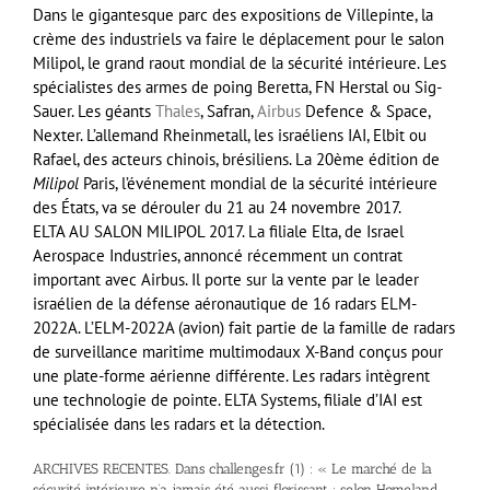
Dans le gigantesque parc des expositions de Villepinte, la
crème des industriels va faire le déplacement pour le salon
Milipol, le grand raout mondial de la sécurité intérieure. Les
spécialistes des armes de poing Beretta, FN Herstal ou Sig-
Sauer. Les géants
Thales
, Safran,
Airbus
Defence & Space,
Nexter. L’allemand Rheinmetall, les israéliens IAI, Elbit ou
Rafael, des acteurs chinois, brésiliens. L
a 20ème édition de
Milipol
Paris, l’événement mondial de la sécurité intérieure
des États, va se dérouler du 21 au 24 novembre 2017.
ELTA AU SALON MILIPOL 2017. La filiale Elta, de Israel
Aerospace Industries, annoncé récemment un contrat
important avec Airbus. Il porte sur la vente par le leader
israélien de la défense aéronautique de 16 radars ELM-
2022A. L’ELM-2022A (avion) fait partie de la famille de radars
de surveillance maritime multimodaux X-Band conçus pour
une plate-forme aérienne différente. Les radars intègrent
une technologie de pointe.
ELTA Systems, filiale d’IAI est
spécialisée dans les radars et la détection.
ARCHIVES RECENTES. Dans challenges.fr (1) : « Le marché de la
sécurité intérieure n’a jamais été aussi florissant : selon Homeland