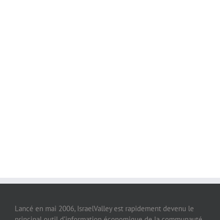
Lancé en mai 2006, IsraelValley est rapidement devenu le
principal outil d’information économique de la communauté