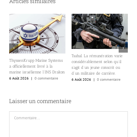
Articles similaires
nt
l
Tsahal. La rémunération varie
r
ThyssenKrupp Marine Systems
considérablement selon qu’il
e
a officiellement livré à la
s’agit d’un jeune conscrit ou
s
marine israélienne l’INS Drakon
d’un militaire de carrière.
i
6 Août 2026
|
0 commentaire
6 Août 2026
|
0 commentaire
6
Laisser un commentaire
Commentaire