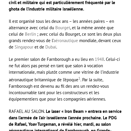
civil et militaire qui est particulièrement fréquenté par le
ghota de l’industrie militaire israélienne.
Il est organisé tous les deux ans – les années paires – en
alternance avec celui du
Bourget
, et la même année que
celui de
Berlin
; avec celui du Bourget, ce sont les deux plus
grands rendez-vous de l’
aéronautique
mondiale, devant ceux
de
Singapour
et de
Dubaï
.
Le premier salon de Farnborough a eu lieu en
1948
. Celui-ci
ne fut alors pas pensé en tant que salon à vocation
internationale, mais plutôt comme une vitrine de l’industrie
1
aéronautique britannique de l’époque
. Par la suite,
Farnborough est devenu au fil des ans un rendez-vous
incontournable tant pour les constructeurs et les
équipementiers que pour les compagnies aériennes.
RAFAEL AU SALON.
Le laser « Iron Beam » entrera en service
dans l’armée de l’air israélienne l’année prochaine. Le PDG
de Rafael, Yoav Turgeman, a révélé hier, mardi, au salon
aéronautique international de Farnborough, en Grande-