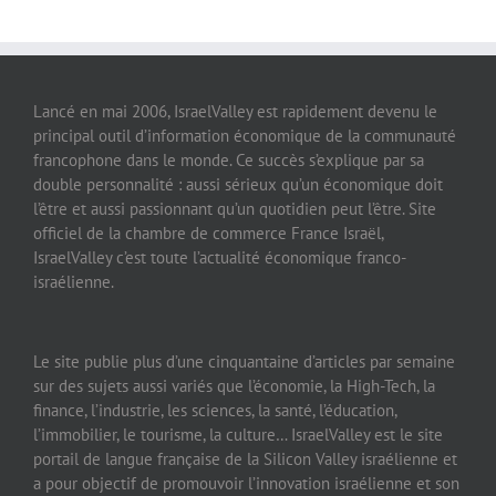
Lancé en mai 2006, IsraelValley est rapidement devenu le
principal outil d’information économique de la communauté
francophone dans le monde. Ce succès s’explique par sa
double personnalité : aussi sérieux qu’un économique doit
l’être et aussi passionnant qu’un quotidien peut l’être. Site
officiel de la chambre de commerce France Israël,
IsraelValley c’est toute l’actualité économique franco-
israélienne.
Le site publie plus d’une cinquantaine d’articles par semaine
sur des sujets aussi variés que l’économie, la High-Tech, la
finance, l’industrie, les sciences, la santé, l’éducation,
l’immobilier, le tourisme, la culture… IsraelValley est le site
portail de langue française de la Silicon Valley israélienne et
a pour objectif de promouvoir l’innovation israélienne et son