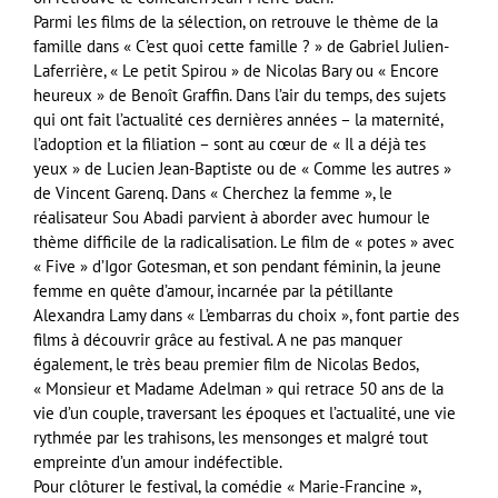
Parmi les films de la sélection, on retrouve le thème de la
famille dans « C’est quoi cette famille ? » de Gabriel Julien-
Laferrière, « Le petit Spirou » de Nicolas Bary ou « Encore
heureux » de Benoît Graffin. Dans l’air du temps, des sujets
qui ont fait l’actualité ces dernières années – la maternité,
l’adoption et la filiation – sont au cœur de « Il a déjà tes
yeux » de Lucien Jean-Baptiste ou de « Comme les autres »
de Vincent Garenq. Dans « Cherchez la femme », le
réalisateur Sou Abadi parvient à aborder avec humour le
thème difficile de la radicalisation. Le film de « potes » avec
« Five » d’Igor Gotesman, et son pendant féminin, la jeune
femme en quête d’amour, incarnée par la pétillante
Alexandra Lamy dans « L’embarras du choix », font partie des
films à découvrir grâce au festival. A ne pas manquer
également, le très beau premier film de Nicolas Bedos,
« Monsieur et Madame Adelman » qui retrace 50 ans de la
vie d’un couple, traversant les époques et l’actualité, une vie
rythmée par les trahisons, les mensonges et malgré tout
empreinte d’un amour indéfectible.
Pour clôturer le festival, la comédie « Marie-Francine »,