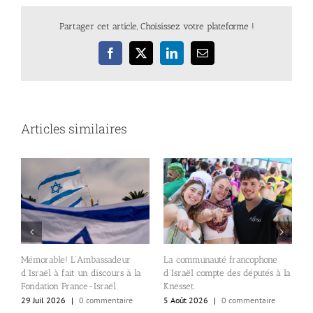
Partager cet article, Choisissez votre plateforme !
Facebook
X
LinkedIn
Email
Articles similaires
A
Mémorable! L’Ambassadeur
La communauté francophone
c
d’Israël à fait un discours à la
d’Israël compte des députés à la
e
s
Fondation France-Israël
Knesset.
l
29 Juil 2026
|
0 commentaire
5 Août 2026
|
0 commentaire
al
4