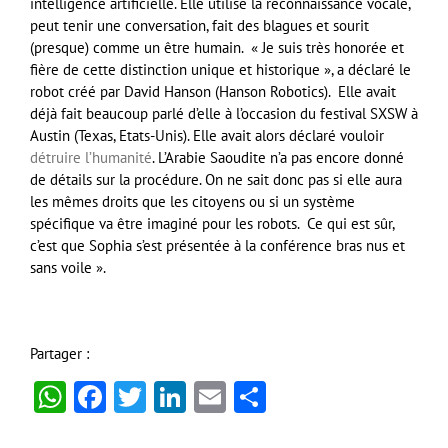
intelligence artificielle. Elle utilise la reconnaissance vocale,
peut tenir une conversation, fait des blagues et sourit
(presque) comme un être humain. « Je suis très honorée et
fière de cette distinction unique et historique », a déclaré le
robot créé par David Hanson (Hanson Robotics). Elle avait
déjà fait beaucoup parlé d’elle à l’occasion du festival SXSW à
Austin (Texas, Etats-Unis). Elle avait alors déclaré vouloir
détruire l’humanité
. L’Arabie Saoudite n’a pas encore donné
de détails sur la procédure. On ne sait donc pas si elle aura
les mêmes droits que les citoyens ou si un système
spécifique va être imaginé pour les robots. Ce qui est sûr,
c’est que Sophia s’est présentée à la conférence bras nus et
sans voile ».
Partager :
WhatsApp
Facebook
Twitter
LinkedIn
Email
Partager