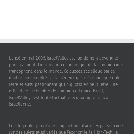
Lancé en mai 2006, IsraelValley est rapidement devenu le
principal outil d’information économique de la communauté
francophone dans le monde. Ce succès s’explique par sa
double personnalité : aussi sérieux qu’un économique doit
l’être et aussi passionnant qu’un quotidien peut l’être. Site
officiel de la chambre de commerce France Israël,
IsraelValley c’est toute l’actualité économique franco-
israélienne.
Le site publie plus d’une cinquantaine d’articles par semaine
sur des sujets aussi variés que l’économie, la High-Tech, la