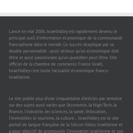
Lancé en mai 2006, IsraelValley est rapidement devenu le
principal outil d’information économique de la communauté
francophone dans le monde. Ce succès s’explique par sa
double personnalité : aussi sérieux qu’un économique doit
l’être et aussi passionnant qu’un quotidien peut l’être. Site
officiel de la chambre de commerce France Israël,
IsraelValley c’est toute l’actualité économique franco-
israélienne.
Le site publie plus d’une cinquantaine d’articles par semaine
sur des sujets aussi variés que l’économie, la High-Tech, la
finance, l’industrie, les sciences, la santé, l’éducation,
l’immobilier, le tourisme, la culture… IsraelValley est le site
portail de langue française de la Silicon Valley israélienne et
a pour objectif de promouvoir l’innovation israélienne et son