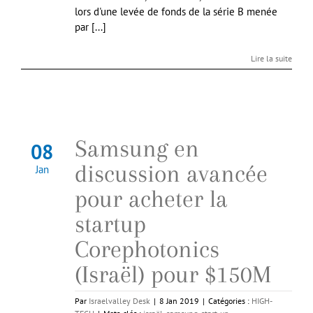
lors d'une levée de fonds de la série B menée
par [...]
Lire la suite
Samsung en
08
discussion avancée
Jan
pour acheter la
startup
Corephotonics
(Israël) pour $150M
Par
Israelvalley Desk
|
8 Jan 2019
|
Catégories :
HIGH-