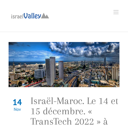
Passer
au
Ouvrir la barre d’outils
contenu
Israël-Maroc. Le 14 et
14
15 décembre. «
Nov
TransTech 2022 » à