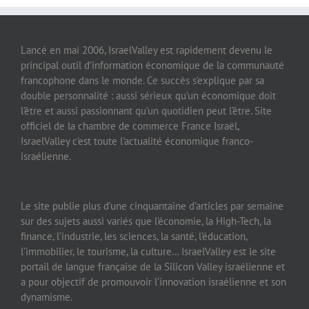
Lancé en mai 2006, IsraelValley est rapidement devenu le
principal outil d’information économique de la communauté
francophone dans le monde. Ce succès s’explique par sa
double personnalité : aussi sérieux qu’un économique doit
l’être et aussi passionnant qu’un quotidien peut l’être. Site
officiel de la chambre de commerce France Israël,
IsraelValley c’est toute l’actualité économique franco-
israélienne.
Le site publie plus d’une cinquantaine d’articles par semaine
sur des sujets aussi variés que l’économie, la High-Tech, la
finance, l’industrie, les sciences, la santé, l’éducation,
l’immobilier, le tourisme, la culture… IsraelValley est le site
portail de langue française de la Silicon Valley israélienne et
a pour objectif de promouvoir l’innovation israélienne et son
dynamisme.