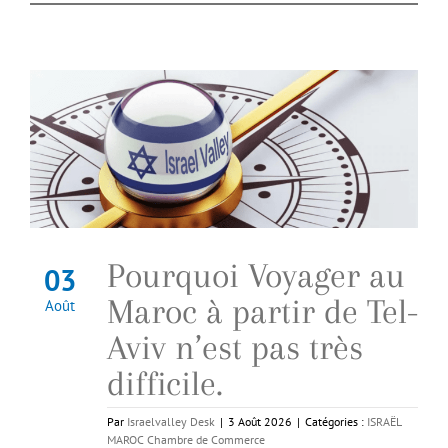
Pourquoi Voyager au
03
Maroc à partir de Tel-
Août
Aviv n’est pas très
difficile.
Par
Israelvalley Desk
|
3 Août 2026
|
Catégories :
ISRAËL
MAROC Chambre de Commerce