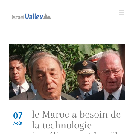
Passer
au
Ouvrir la barre d’outils
contenu
le Maroc a besoin de
07
la technologie
Août