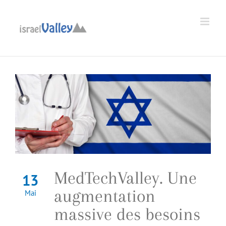
Passer
au
Ouvrir la barre d’outils
contenu
MedTechValley. Une
13
augmentation
Mai
massive des besoins