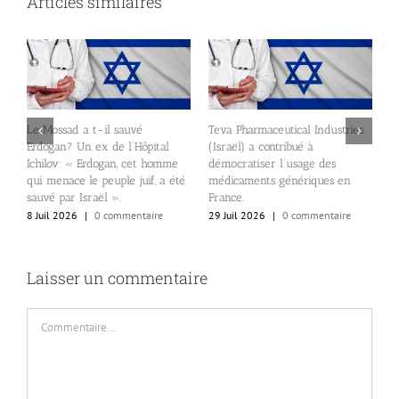
Articles similaires
Le Mossad a t-il sauvé
Teva Pharmaceutical Industries
Erdogan? Un ex de l’Hôpital
(Israël) a contribué à
Ichilov: « Erdogan, cet homme
démocratiser l’usage des
E
qui menace le peuple juif, a été
médicaments génériques en
p
sauvé par Israël ».
France.
p
8 Juil 2026
|
0 commentaire
29 Juil 2026
|
0 commentaire
2
Laisser un commentaire
Commentaire