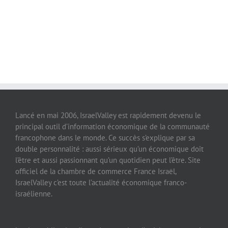
Lancé en mai 2006, IsraelValley est rapidement devenu le
principal outil d’information économique de la communauté
francophone dans le monde. Ce succès s’explique par sa
double personnalité : aussi sérieux qu’un économique doit
l’être et aussi passionnant qu’un quotidien peut l’être. Site
officiel de la chambre de commerce France Israël,
IsraelValley c’est toute l’actualité économique franco-
israélienne.