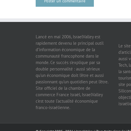
Lancé en mai 2006, IsraelValley est
rapidement devenu le principal outil
Le sit
d’information économique de la
d’artic
communauté francophone dans le
aussi v
monde. Ce succès s’explique par sa
Tech, l
double personnalité : aussi sérieux
la sant
qu’un économique doit l’être et aussi
tourism
passionnant qu’un quotidien peut l’être.
site po
Site officiel de la chambre de
Silicon
commerce France Israël, IsraelValley
object
c’est toute l’actualité économique
israél
franco-israélienne.