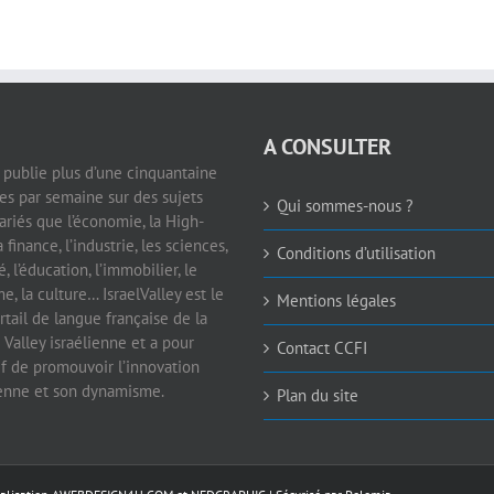
A CONSULTER
e publie plus d’une cinquantaine
les par semaine sur des sujets
Qui sommes-nous ?
ariés que l’économie, la High-
a finance, l’industrie, les sciences,
Conditions d’utilisation
é, l’éducation, l’immobilier, le
e, la culture… IsraelValley est le
Mentions légales
rtail de langue française de la
 Valley israélienne et a pour
Contact CCFI
if de promouvoir l’innovation
ienne et son dynamisme.
Plan du site