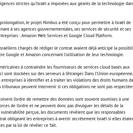
gences strictes qu’Israël a imposées aux géants de la technologie dan
e prolongation, le projet Nimbus a été conçu pour permettre à Israël de
nant à ses agences gouvernementales, ses services de sécurité et ses
 entreprises : Amazon Web Services et Google Cloud Platform.
sraéliens chargés de rédiger le contrat avaient déjà anticipé la possibil
tre Google et Amazon concernant l’utilisation de leur technologie.
américaines à contraindre les fournisseurs de services cloud basés aux
i sont stockées sur des serveurs à l’étranger. Dans l’Union européenne,
 entreprises à identifier et à traiter les violations des droits humains d
 tribunaux peuvent intervenir si ces obligations ne sont pas respectée
reçoivent l’ordre de remettre des données sont souvent soumises à une
forces de l’ordre et ne peuvent donc pas divulguer les détails de la
vulnérabilité perçue, les documents révèlent que les responsables
trat obligeant les entreprises à avertir secrètement Israël si elles étaie
s par la loi de révéler ce fait.