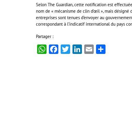
Selon The Guardian, cette notification est effectué
nom de « mécanisme de clin d’œil », mais désigné 
entreprises sont tenues d’envoyer au gouvernement i
correspondant à l’indicatif international du pays co
Partager :
WhatsApp
Facebook
Twitter
LinkedIn
Email
Partag