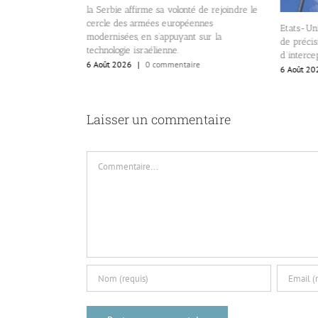
la Serbie affirme sa volonté de rejoindre le
rie
cercle des armées européennes
Etats-Uni
il s’agit d’un
modernisées, en s’appuyant sur la
de précisi
taire de carrière.
technologie israélienne.
d’interce
re
6 Août 2026
|
0 commentaire
6 Août 20
Laisser un commentaire
Commentaire