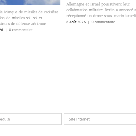
Allemagne et Israël poursuivent leur
collaboration militaire. Berlin a annoncé 
s. Manque de missiles de croisière
réceptionné un drone sous-marin israél
on, de missiles sol-sol et
6 Août 2026
|
0 commentaire
pteurs de défense aérienne
26
|
0 commentaire