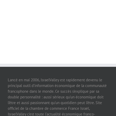
Lancé en mai 2006, IsraelValley est rapidement devenu le
principal outil d’information économique de la communauté
francophone dans le monde. Ce succès s’explique par sa
double personnalité : aussi sérieux qu’un économique doit
l’être et aussi passionnant qu’un quotidien peut l’être. Site
officiel de la chambre de commerce France Israël,
IsraelValley c’est toute l’actualité économique franco-
israélienne.